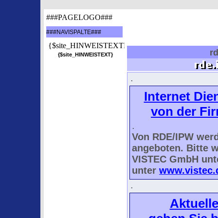
###PAGELOGO###
###NAVISPALTE###
{$site_HINWEISTEXTBILD}
rd
{$site_HINWEISTEXT}
.
Internet Die
von der F
.
Von RDE/IPW
wer
angeboten. Bitte 
VISTEC GmbH unte
unter
www.vistec.
.
Aktuell