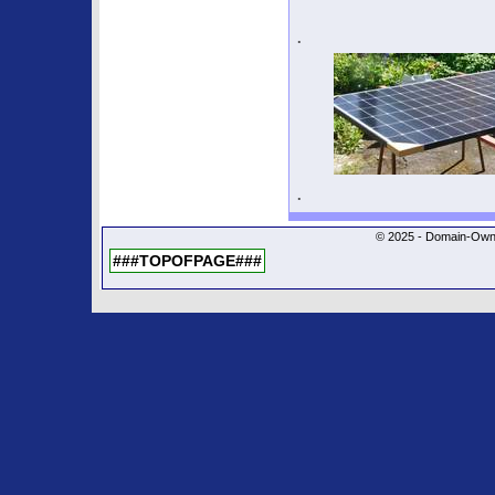
.
.
© 2025 - Domain-Owne
###TOPOFPAGE###